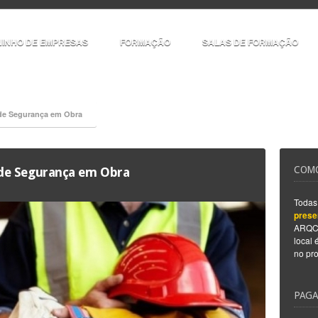
NINHO DE EMPRESAS
FORMAÇÃO
SALAS DE FORMAÇÃO
de Segurança em Obra
COMO
de Segurança em Obra
Todas 
prese
ARQC
local
no pro
PAG