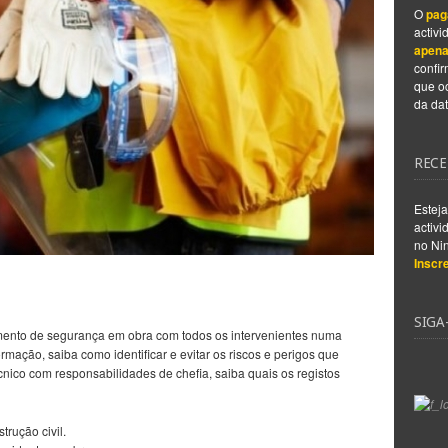
O
pag
activi
apena
confir
que o
da dat
RECE
Estej
activi
no Ni
Inscr
SIGA
mento de segurança em obra com todos os intervenientes numa
rmação, saiba como identificar e evitar os riscos e perigos que
cnico com responsabilidades de chefia, saiba quais os registos
trução civil.