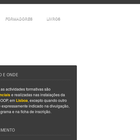
FORMADORES
LIVROS
 E ONDE
as actividades formativas são
nciais
e realizadas nas instalações da
OOP, em
Lisboa
, excepto quando outro
 é expressamente indicado na divulgação,
grama e na ficha de inscrição.
AMENTO