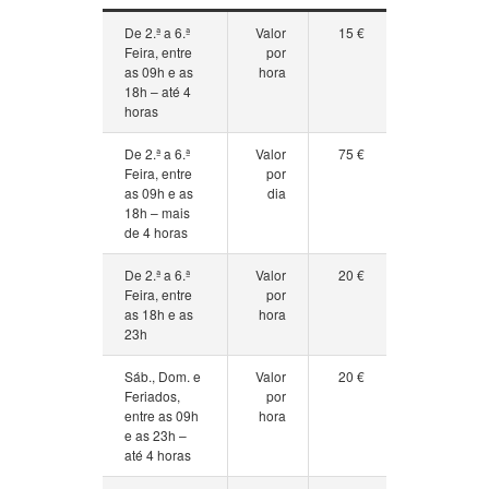
De 2.ª a 6.ª
Valor
15 €
Feira, entre
por
as 09h e as
hora
18h – até 4
horas
De 2.ª a 6.ª
Valor
75 €
Feira, entre
por
as 09h e as
dia
18h – mais
de 4 horas
De 2.ª a 6.ª
Valor
20 €
Feira, entre
por
as 18h e as
hora
23h
Sáb., Dom. e
Valor
20 €
Feriados,
por
entre as 09h
hora
e as 23h –
até 4 horas