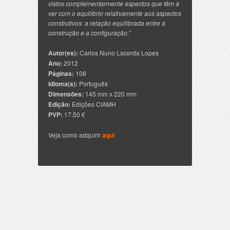
vistos complementarmente aspectos que têm a
ver com o equilíbrio relativamente aos aspectos
construtivos: a relação equilibrada entre a
construção e a configuração
.”
Autor(es):
Carlos Nuno Lacerda Lopes
Ano:
2012
Páginas:
108
Idioma(s):
Português
Dimensões:
145 mm x 220 mm
Edição:
Edições CIAMH
PVP:
17,50 €
Veja como adquirir
aqui
.